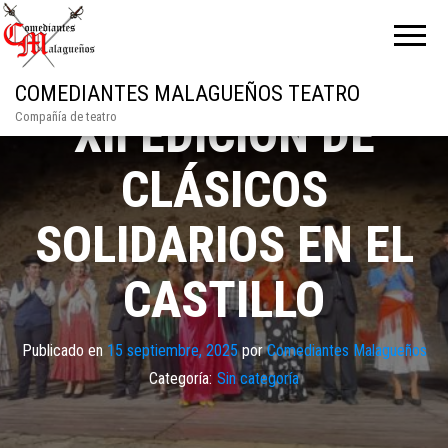
COMEDIANTES MALAGUEÑOS TEATRO
XII EDICIÓN DE
Compañía de teatro
CLÁSICOS
SOLIDARIOS EN EL
CASTILLO
Publicado en
15 septiembre, 2025
por
Comediantes Malagueños
Categoría:
Sin categoría