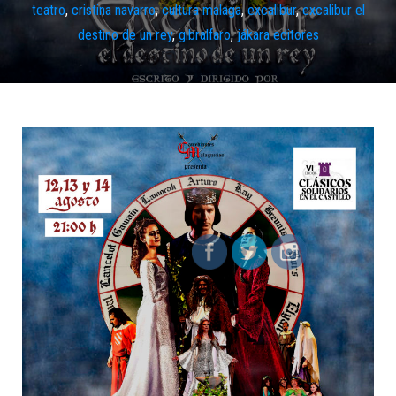
teatro
,
cristina navarro
,
cultura malaga
,
excalibur
,
excalibur el
destino de un rey
,
gibralfaro
,
jákara editores