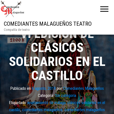
COMEDIANTES MALAGUEÑOS TEATRO
VI EDICIÓN DE
Compañía de teatro
CLÁSICOS
SOLIDARIOS EN EL
CASTILLO
Publicado en
6 agosto, 2019
por
Comediantes Malagueños
Categoría:
Sin categoría
Etiquetado
ayuntamiento de málaga
,
clásicos solidarios en el
castillo
,
comediantes malagueños
,
comediantes malagueños