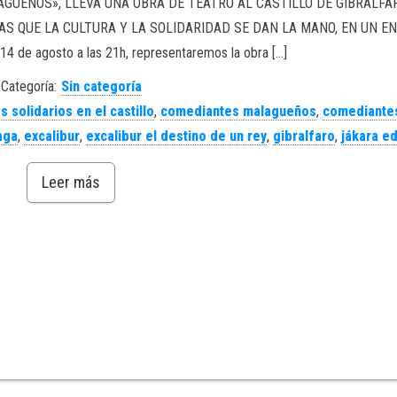
AGUEÑOS», LLEVA UNA OBRA DE TEATRO AL CASTILLO DE GIBRALFA
AS QUE LA CULTURA Y LA SOLIDARIDAD SE DAN LA MANO, EN UN E
 14 de agosto a las 21h, representaremos la obra […]
Categoría:
Sin categoría
s solidarios en el castillo
,
comediantes malagueños
,
comediante
aga
,
excalibur
,
excalibur el destino de un rey
,
gibralfaro
,
jákara e
Leer más