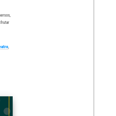
mersos,
frutar
eatro
,