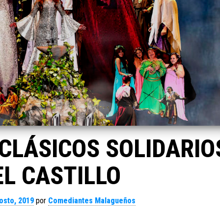
 CLÁSICOS SOLIDARIO
EL CASTILLO
osto, 2019
por
Comediantes Malagueños