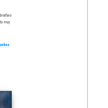
bralfaro
ndo muy
ueños