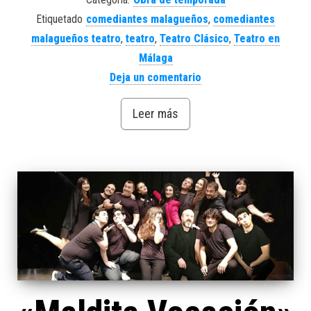
Etiquetado
comediantes malagueños
,
comediantes
malagueños teatro
,
teatro
,
Teatro Clásico
,
Teatro en
Málaga
Deja un comentario
Leer más