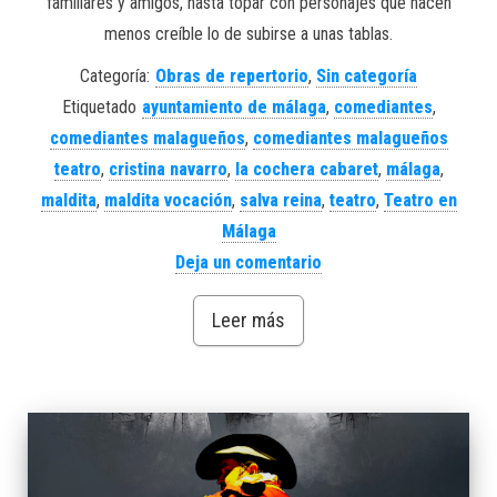
familiares y amigos, hasta topar con personajes que hacen
menos creíble lo de subirse a unas tablas.
Categoría:
Obras de repertorio
,
Sin categoría
Etiquetado
ayuntamiento de málaga
,
comediantes
,
comediantes malagueños
,
comediantes malagueños
teatro
,
cristina navarro
,
la cochera cabaret
,
málaga
,
maldita
,
maldita vocación
,
salva reina
,
teatro
,
Teatro en
Málaga
Deja un comentario
Leer más